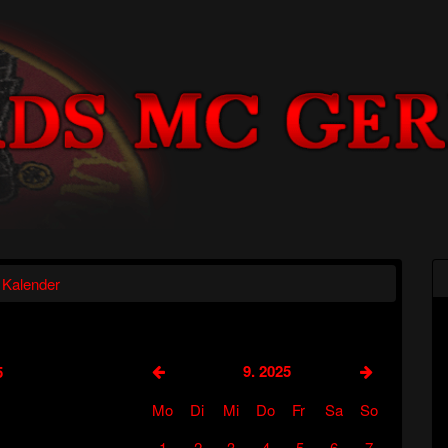
Kalender
9. 2025
5
Mo
Di
Mi
Do
Fr
Sa
So
1
2
3
4
5
6
7