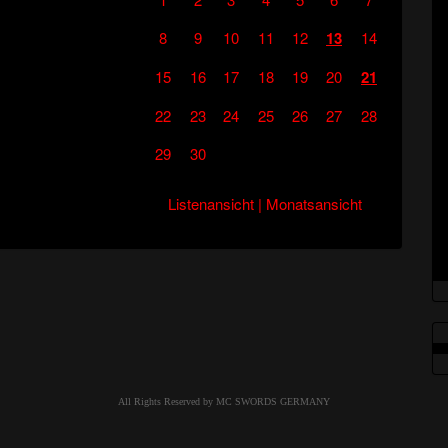
8
9
10
11
12
13
14
15
16
17
18
19
20
21
22
23
24
25
26
27
28
29
30
Listenansicht
|
Monatsansicht
All Rights Reserved by MC SWORDS GERMANY